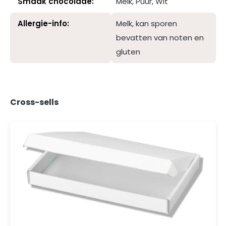
Smaak chocolade:
Melk
, Puur
, Wit
Allergie-info:
Melk, kan sporen
bevatten van noten en
gluten
Cross-sells